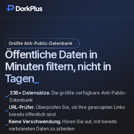
Jetzt starten
Module
Größte Anti-Public-Datenbank
Funktionen
Öffentliche Daten in
Minuten filtern, nicht in
Preise
Tagen
_
Bewertungen
33B+ Datensätze.
Die größte verfügbare Anti-Public-
Datenbank
Blog
URL-Prüfer.
Überprüfen Sie, ob Ihre gescrapten Links
bereits öffentlich sind
Änderungsprotokoll
Keine Verschwendung.
Hören Sie auf, mit bereits
verbrannten Daten zu arbeiten