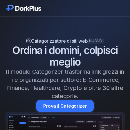
Inizia
Moduli
Categorizzatore di siti web
NUOVO
Ordina i domini, colpisci
Funzionalità
meglio
Prezzi
Il modulo Categorizer trasforma link grezzi in
file organizzati per settore: E-Commerce,
Recensioni
Finance, Healthcare, Crypto e oltre 30 altre
categorie.
Aggiornamenti
Prova il Categorizer
Componenti