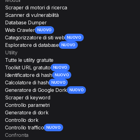
Scraper di motori di ricerca
Scanner di vulnerabilità
Database Dumper
Web Crawler
NUOVO
Categorizzatore di siti web
NUOVO
Esploratore di database
NUOVO
Utility
Tutte le utility gratuite
Toolkit URL gratuito
NUOVO
Identificatore di hash
NUOVO
Calcolatore di hash
NUOVO
Generatore di Google Dork
NUOVO
Scraper di keyword
Controllo parametri
Generatore di dork
Controllo dork
Controllo traffico
NUOVO
Confronta