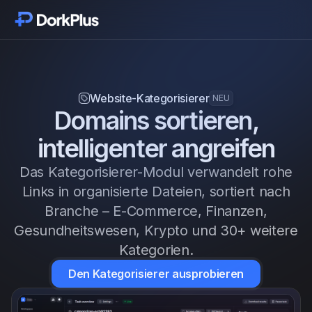
Jetzt starten
Module
Website-Kategorisierer
NEU
Domains sortieren,
Funktionen
intelligenter angreifen
Preise
Das Kategorisierer-Modul verwandelt rohe
Links in organisierte Dateien, sortiert nach
Bewertungen
Branche – E-Commerce, Finanzen,
Gesundheitswesen, Krypto und 30+ weitere
Blog
Kategorien.
Den Kategorisierer ausprobieren
Änderungsprotokoll