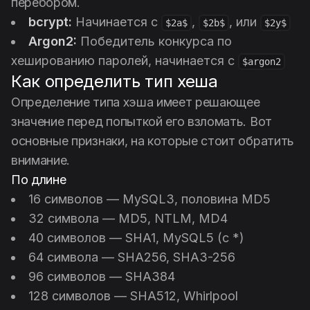
перебором.
bcrypt:
Начинается с
,
, или
$2a$
$2b$
$2y$
Argon2:
Победитель конкурса по
хешированию паролей, начинается с
$argon2
Как определить тип хеша
Определение типа хэша имеет решающее
значение перед попыткой его взломать. Вот
основные признаки, на которые стоит обратить
внимание.
По длине
16 символов — MySQL3, половина MD5
32 символа — MD5, NTLM, MD4
40 символов — SHA1, MySQL5 (с *)
64 символа — SHA256, SHA3-256
96 символов — SHA384
128 символов — SHA512, Whirlpool