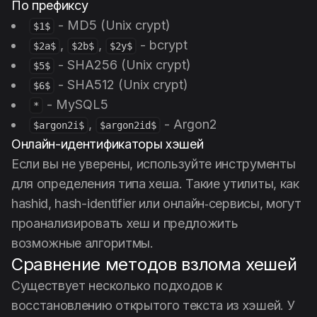
По префиксу
- MD5 (Unix crypt)
$1$
,
,
- bcrypt
$2a$
$2b$
$2y$
- SHA256 (Unix crypt)
$5$
- SHA512 (Unix crypt)
$6$
- MySQL5
*
,
- Argon2
$argon2i$
$argon2id$
Онлайн-идентификаторы хэшей
Если вы не уверены, используйте инструменты
для определения типа хеша. Такие утилиты, как
hashid, hash-identifier или онлайн‑сервисы, могут
проанализировать хеш и предложить
возможные алгоритмы.
Сравнение методов взлома хешей
Существует несколько подходов к
восстановлению открытого текста из хэшей. У