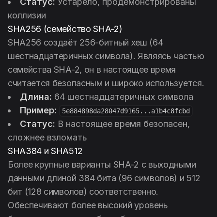
Статус:
Устарело, продемонстрированы
коллизии
SHA256 (семейство SHA-2)
SHA256 создаёт 256-битный хеш (64
шестнадцатеричных символа). Являясь частью
семейства SHA-2, он в настоящее время
считается безопасным и широко используется.
Длина:
64 шестнадцатеричных символа
Пример:
5e884898da28047d9165...a1b4c8fcbd
Статус:
В настоящее время безопасен,
сложнее взломать
SHA384 и SHA512
Более крупные варианты SHA-2 с выходными
данными длиной 384 бита (96 символов) и 512
бит (128 символов) соответственно.
Обеспечивают более высокий уровень