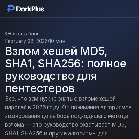
Начать
Модули
Назад в блог
February 08, 2026
10 мин
Взлом хешей MD5,
Функции
SHA1, SHA256: полное
Цены
руководство для
пентестеров
Отзывы
Все, что вам нужно знать о взломе хешей
паролей в 2026 году. От понимания алгоритмов
Новости
хеширования до выбора подходящего метода
взлома — это руководство охватывает MD5,
Дополнения
SHA1, SHA256 и другие алгоритмы для