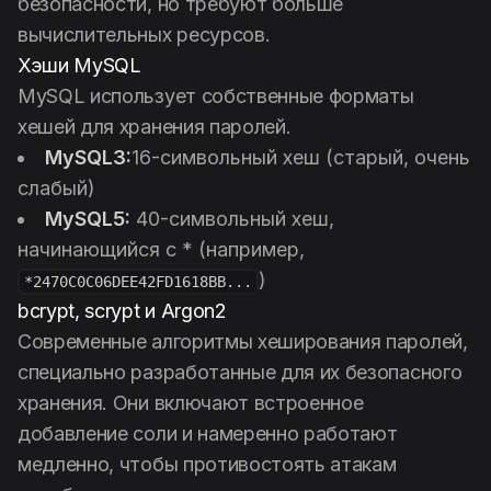
безопасности, но требуют больше
вычислительных ресурсов.
Хэши MySQL
MySQL использует собственные форматы
хешей для хранения паролей.
MySQL3:
16-символьный хеш (старый, очень
слабый)
MySQL5:
40-символьный хеш,
начинающийся с * (например,
)
*2470C0C06DEE42FD1618BB...
bcrypt, scrypt и Argon2
Современные алгоритмы хеширования паролей,
специально разработанные для их безопасного
хранения. Они включают встроенное
добавление соли и намеренно работают
медленно, чтобы противостоять атакам