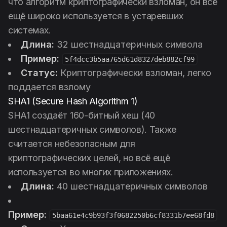
что алгоритм криптографически взломан, он всё
ещё широко используется в устаревших
системах.
Длина:
32 шестнадцатеричных символа
Пример:
5f4dcc3b5aa765d61d8327deb882cf99
Статус:
Криптографически взломан, легко
поддается взлому
SHA1 (Secure Hash Algorithm 1)
SHA1 создаёт 160-битный хеш (40
шестнадцатеричных символов). Также
считается небезопасным для
криптографических целей, но всё ещё
используется во многих приложениях.
Длина:
40 шестнадцатеричных символов
Пример:
5baa61e4c9b93f3f0682250b6cf8331b7ee68fd8