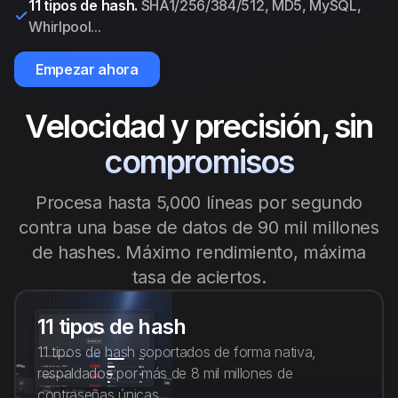
11 tipos de hash.
SHA1/256/384/512, MD5, MySQL,
Anti Public
Whirlpool...
Empezar ahora
Dehasher
Velocidad y precisión, sin
Español
compromisos
Procesa hasta 5,000 líneas por segundo
contra una base de datos de 90 mil millones
de hashes. Máximo rendimiento, máxima
tasa de aciertos.
11 tipos de hash
11 tipos de hash soportados de forma nativa,
respaldados por más de 8 mil millones de
contraseñas únicas.