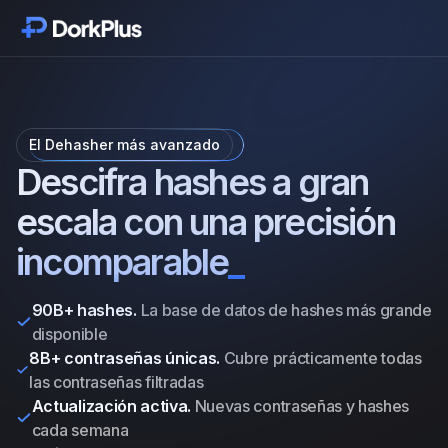
Empezar
Módulos
El Dehasher más avanzado
Funciones
Descifra hashes a gran
escala con una precisión
Precios
incomparable
_
Testimonios
90B+ hashes.
La base de datos de hashes más grande
disponible
Blog
8B+ contraseñas únicas.
Cubre prácticamente todas
las contraseñas filtradas
Cambios
Actualización activa.
Nuevas contraseñas y hashes
cada semana