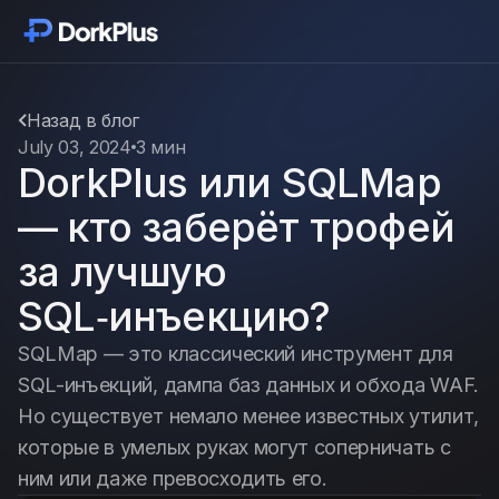
Начать
Модули
Назад в блог
July 03, 2024
3 мин
DorkPlus или SQLMap
Функции
— кто заберёт трофей
Цены
за лучшую
SQL‑инъекцию?
Отзывы
SQLMap — это классический инструмент для
SQL-инъекций, дампа баз данных и обхода WAF.
Блог
Но существует немало менее известных утилит,
которые в умелых руках могут соперничать с
Обновления
ним или даже превосходить его.