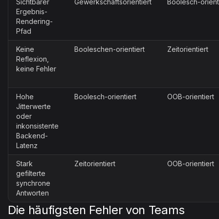
Sichtbarer
Gewerkschaftsorientiert
Boolesch-orient
Ergebnis-
Rendering-
Pfad
Keine
Booleschen-orientiert
Zeitorientiert
Reflexion,
keine Fehler
Hohe
Boolesch-orientiert
OOB-orientiert
Jitterwerte
oder
inkonsistente
Backend-
Latenz
Stark
Zeitorientiert
OOB-orientiert
gefilterte
synchrone
Antworten
Die häufigsten Fehler von Teams