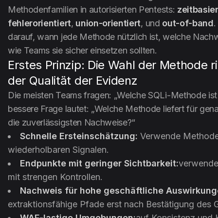
Methodenfamilien in autorisierten Pentests:
zeitbasier
fehlerorientiert
,
union-orientiert
, und
out-of-band
.
darauf, wann jede Methode nützlich ist, welche Nachwe
wie Teams sie sicher einsetzen sollten.
Erstes Prinzip: Die Wahl der Methode r
der Qualität der Evidenz
Die meisten Teams fragen: „Welche SQLi-Methode ist
bessere Frage lautet: „Welche Methode liefert für gen
die zuverlässigsten Nachweise?“
Schnelle Ersteinschätzung:
Verwende Methoden
wiederholbaren Signalen.
Endpunkte mit geringer Sichtbarkeit:
verwende
mit strengen Kontrollen.
Nachweis für hohe geschäftliche Auswirkung
extraktionsfähige Pfade erst nach Bestätigung des 
WAF-lastige Umgebungen:
auf Konsistenz und 