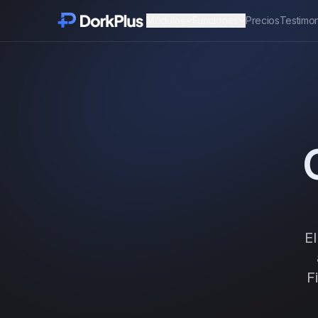
Módulos
Funciones
Precios
Testimo
E
F