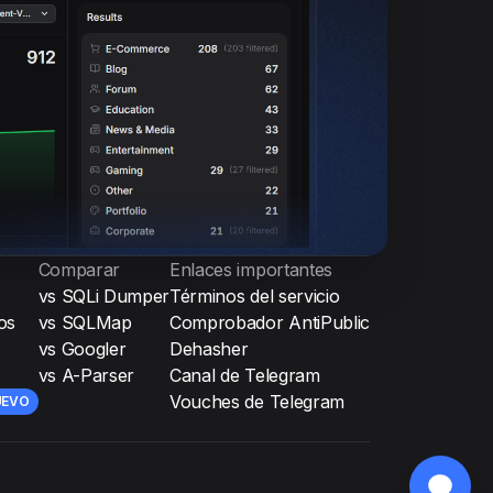
Comparar
Enlaces importantes
vs SQLi Dumper
Términos del servicio
os
vs SQLMap
Comprobador AntiPublic
vs Googler
Dehasher
vs A-Parser
Canal de Telegram
Vouches de Telegram
UEVO