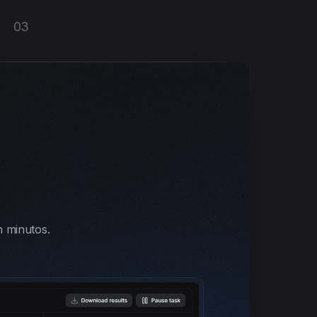
03
n minutos.