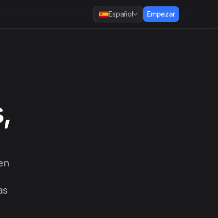
Español
Empezar
,
en
,
as