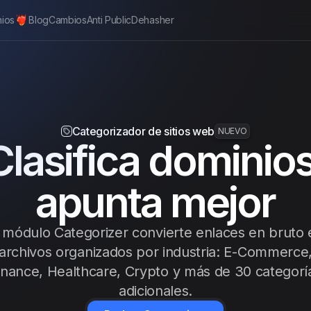
nios
Blog
Cambios
Anti Public
Dehasher
Categorizador de sitios web
NUEVO
Clasifica dominios
apunta mejor
l módulo Categorizer convierte enlaces en bruto 
archivos organizados por industria: E-Commerce
inance, Healthcare, Crypto y más de 30 categorí
adicionales.