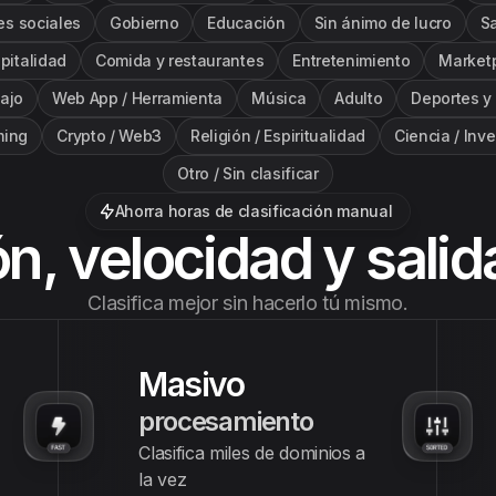
s sociales
Gobierno
Educación
Sin ánimo de lucro
S
pitalidad
Comida y restaurantes
Entretenimiento
Market
bajo
Web App / Herramienta
Música
Adulto
Deportes y 
ing
Crypto / Web3
Religión / Espiritualidad
Ciencia / Inv
Otro / Sin clasificar
Ahorra horas de clasificación manual
n, velocidad y salid
Clasifica mejor sin hacerlo tú mismo.
Masivo
procesamiento
Clasifica miles de dominios a
la vez