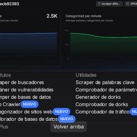
ulos
Utilidades
aper de buscadores
Scraper de palabras clave
áner de vulnerabilidades
Comprobador de parámetr
per de bases de datos
Generador de dorks
 Crawler
Comprobador de dorks
NUEVO
egorizador de sitios web
Comprobador de tráfico
NUEVO
N
lorador de bases de datos
NUEVO
Plus
Volver arriba