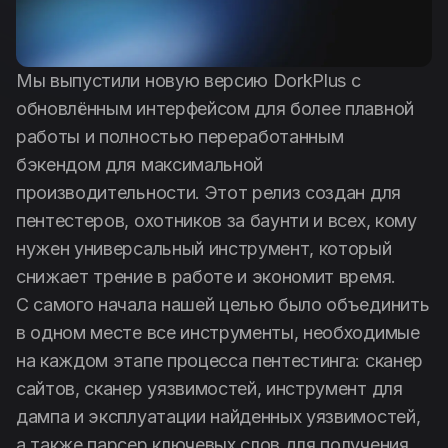
Антипаблик
Дехешер
Мы выпустили новую версию DorkPlus с
обновлённым интерфейсом для более плавной
работы и полностью переработанным
Русский
бэкендом для максимальной
производительности. Этот релиз создан для
пентестеров, охотников за баунти и всех, кому
нужен универсальный инструмент, который
снижает трение в работе и экономит время.
С самого начала нашей целью было объединить
в одном месте все инструменты, необходимые
на каждом этапе процесса пентестинга: сканер
сайтов, сканер уязвимостей, инструмент для
дампа и эксплуатации найденных уязвимостей,
а также парсер ключевых слов для получения