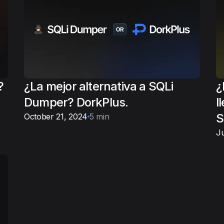
?
¿La mejor alternativa a SQLi
¿
Dumper? DorkPlus.
l
S
October 21, 2024
5 min
Ju